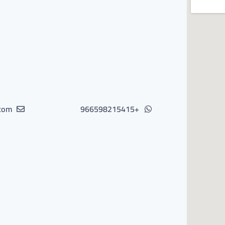
com
+966598215415