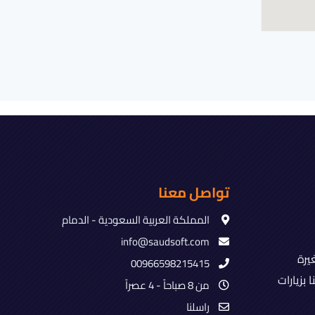
تواصل معنا
المملكة العربية السعودية - الدمام
info@saudsoft.com
يرة
00966598215415
بزيارات
من 8 صباحاً - 4 عصراً
راسلنا